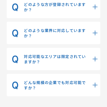
A
す。
どのような方が登録されています
Q
か？
大手上場企業役員、新規事業の複数立
ち上げ経験者、マーケテイング、DXな
A
どのような業界に対応しています
Q
どの現役のCxO、大学教授など、幅広
か？
く登録がございます。
製造、IT、小売、サービスなどの、あ
A
らゆる業界の課題にも対応していま
対応可能なエリアは限定されてい
Q
す。
ますか？
全国各地で対応しております。ご契約
A
するプロ人材によってはリモートでの
どんな規模の企業でも対応可能で
Q
ご支援になるケースもございます。
すか？
中小ベンチャー企業様から大手企業様
A
まで幅広く対応させていただいており