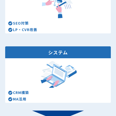
SEO対策
LP・CVR改善
システム
CRM構築
MA活用