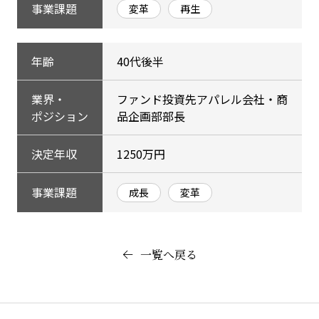
事業課題
変革
再生
年齢
40代後半
業界・
ファンド投資先アパレル会社・商
ポジション
品企画部部長
決定年収
1250万円
事業課題
成長
変革
一覧へ戻る