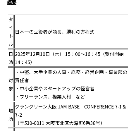
概要
タ
イ
日本一の立役者が語る、勝利の方程式
ト
ル
日
2025年12月10日（水） 15：00～16：45（受付開始
時
14：45）
・中堅、大手企業の人事・総務・経営企画・事業部の
対
責任者
象
・中小企業やスタートアップの経営者
・フリーランス、複業人材 など
グラングリーン大阪 JAM BASE CONFERENCE 7-1＆
場
7-2
所
（〒530-0011 大阪市北区大深町6番38号）