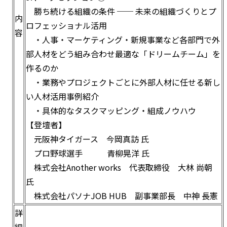
勝ち続ける組織の条件 ── 未来の組織づくりとプ
内
ロフェッショナル活用
容
・人事・マーケティング・新規事業など各部門で外
部人材をどう組み合わせ最適な「ドリームチーム」を
作るのか
・業務やプロジェクトごとに外部人材に任せる新し
い人材活用事例紹介
・具体的なタスクマッピング・組成ノウハウ
【登壇者】
元阪神タイガース 今岡真訪 氏
プロ野球選手 青柳晃洋 氏
株式会社Another works 代表取締役 大林 尚朝
氏
株式会社パソナJOB HUB 副事業部長 中神 長憲
詳
細