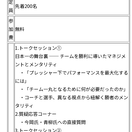
定
先着200名
員
参
加
無料
費
1.トークセッション①
日本一の舞台裏 ── チームを勝利に導いたマネジメ
ントとメンタリティ
・「プレッシャー下でパフォーマンスを最大化する
には」
・「チーム一丸となるために何が必要だったのか」
・コーチと選手、異なる視点から紐解く勝者のメン
タリティ
2.質疑応答コーナー
・今岡氏・青柳氏への直接質問
3.トークセッション②