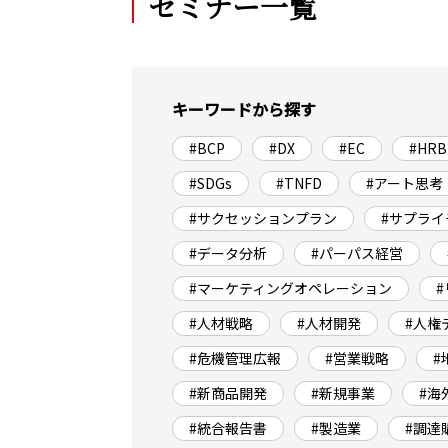
セミナー一覧
キーワードから探す
#BCP
#DX
#EC
#HRB
#SDGs
#TNFD
#アート思考
#サクセッションプラン
#サプライ
#データ分析
#パーパス経営
#マーケティングオペレーション
#人材戦略
#人材開発
#人権
#危機管理広報
#営業戦略
#
#新商品開発
#新規事業
#海
#統合報告書
#製造業
#調達