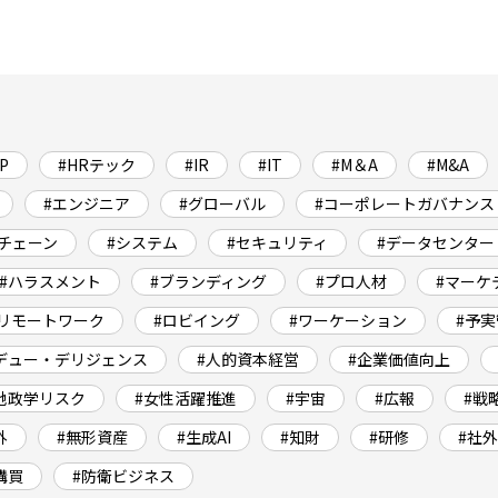
P
#HRテック
#IR
#IT
#M＆A
#M&A
#エンジニア
#グローバル
#コーポレートガバナンス
チェーン
#システム
#セキュリティ
#データセンター
#ハラスメント
#ブランディング
#プロ人材
#マーケ
#リモートワーク
#ロビイング
#ワーケーション
#予
デュー・デリジェンス
#人的資本経営
#企業価値向上
地政学リスク
#女性活躍推進
#宇宙
#広報
#戦
外
#無形資産
#生成AI
#知財
#研修
#社
購買
#防衛ビジネス