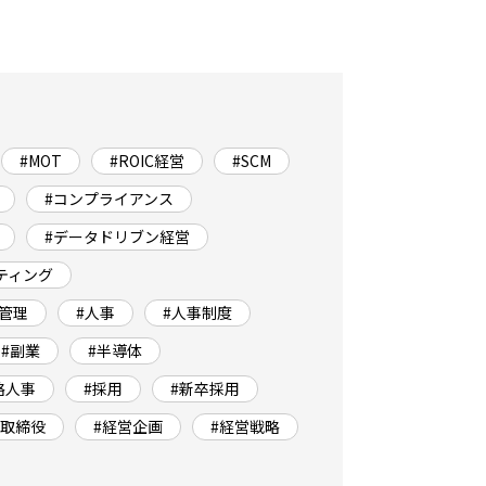
#MOT
#ROIC経営
#SCM
#コンプライアンス
#データドリブン経営
ティング
実管理
#人事
#人事制度
#副業
#半導体
略人事
#採用
#新卒採用
外取締役
#経営企画
#経営戦略