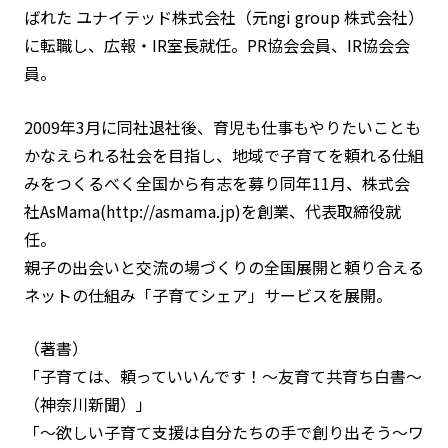
ばれた ユナイテッド株式会社（元ngi group 株式会社）
に転職し、広報・IR室長就任。PR協会会員、IR協会会
員。
2009年3月に同社退社後、育児も仕事もやりたいことも
かなえられる社会を目指し、地域で子育てを頼れる仕組
みをつくるべく全国から有志を募り同年11月、株式会
社AsMama(http://asmama.jp)を創業、代表取締役就
任。
親子の出会いと交流の場づくりの全国展開と頼り合える
ネットの仕組み「子育てシェア」サービスを展開。
（著書）
「子育ては、頼っていいんです！〜友育て共育ち白書〜
（神奈川新聞）」
「〜欲しい子育て支援は自分たちの手で創り出そう〜ワ