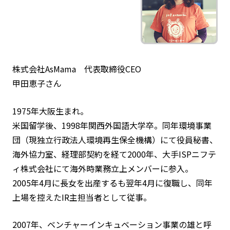
株式会社AsMama 代表取締役CEO
甲田恵子さん
1975年大阪生まれ。
米国留学後、1998年関西外国語大学卒。同年環境事業
団（現独立行政法人環境再生保全機構）にて役員秘書、
海外協力室、経理部契約を経て2000年、大手ISPニフテ
ィ株式会社にて海外時業務立上メンバーに参入。
2005年4月に長女を出産するも翌年4月に復職し、同年
上場を控えたIR主担当者として従事。
2007年、ベンチャーインキュベーション事業の雄と呼