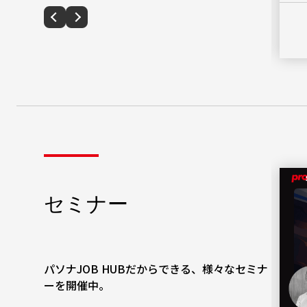
PDFダウンロード
受付終了
セミナー
ジョブ型人事制度で実現する自律と共
助の組織－Microsoftの実践事例から
学ぶ仕組み作り
2026年7月28日（火）12時～13時
パソナJOB HUBだからできる、様々なセミナ
ーを開催中。
#人事
#人事制度