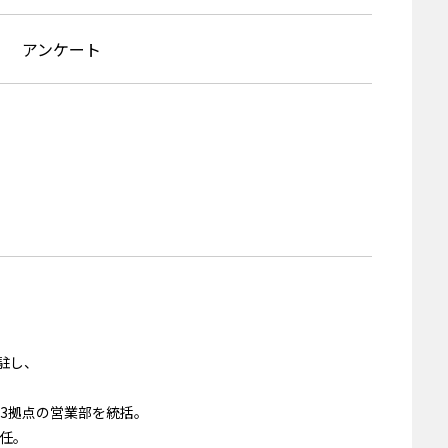
アンケート
駐し、
京3拠点の営業部を統括。
就任。