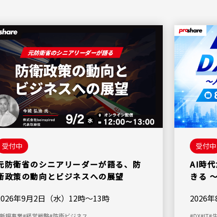
受付中
受付中
元防衛省のシニアリーダーが語る、防
AI時
衛政策の動向とビジネスへの展望
きる 
～
2026年9月2日（水）12時～13時
2026
#新規事業
#経営戦略
#防衛ビジネス
#DX
#IT
#生