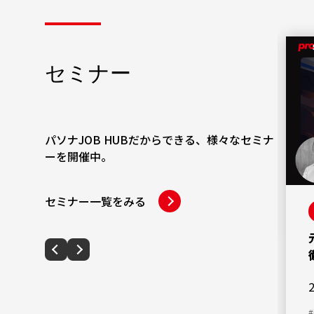
受付終了
セミナー
ジョブ型人事制度で実現する自律と共
助の組織－Microsoftの実践事例から
学ぶ仕組み作り
2026年7月28日（火）12時～13時
パソナJOB HUBだからできる、様々なセミナ
ーを開催中。
#人事
#人事制度
セミナー一覧をみる
エントリーする
詳細を見る