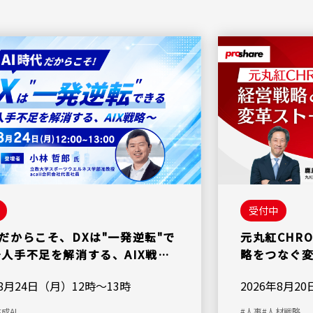
受付中
代だからこそ、DXは"一発逆転"で
元丸紅CHR
～人手不足を解消する、AIX戦略
略をつなぐ
年8月24日（月）12時～13時
2026年8月2
成AI
#人事
#人材戦略