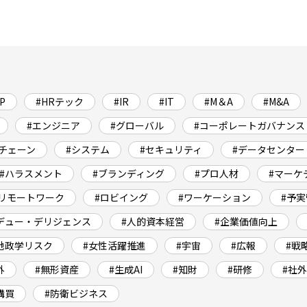
P
#HRテック
#IR
#IT
#M＆A
#M&A
#エンジニア
#グローバル
#コーポレートガバナンス
チェーン
#システム
#セキュリティ
#データセンター
#ハラスメント
#ブランディング
#プロ人材
#マーケ
#リモートワーク
#ロビイング
#ワーケーション
#予
デュー・デリジェンス
#人的資本経営
#企業価値向上
地政学リスク
#女性活躍推進
#宇宙
#広報
#戦
外
#無形資産
#生成AI
#知財
#研修
#社
購買
#防衛ビジネス