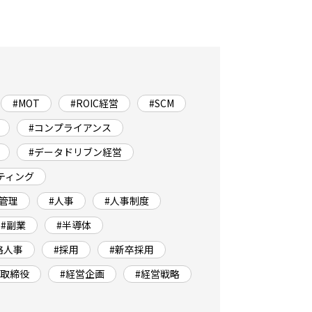
#MOT
#ROIC経営
#SCM
#コンプライアンス
#データドリブン経営
ティング
実管理
#人事
#人事制度
#副業
#半導体
略人事
#採用
#新卒採用
外取締役
#経営企画
#経営戦略