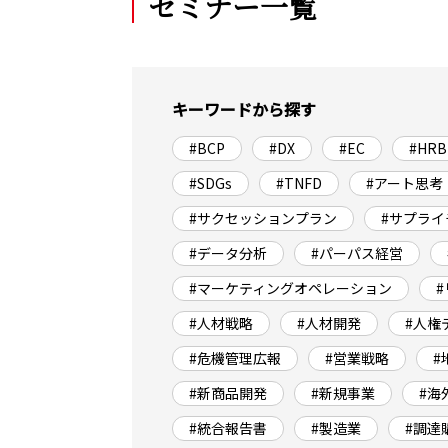
セミナー一覧
キーワードから探す
#BCP
#DX
#EC
#HRB
#SDGs
#TNFD
#アート思考
#サクセッションプラン
#サプライ
#データ分析
#パーパス経営
#マーケティングオペレーション
#人材戦略
#人材開発
#人権
#危機管理広報
#営業戦略
#
#新商品開発
#新規事業
#海
#統合報告書
#製造業
#調達