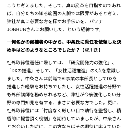
こうと考えました。そして、真の変革を目指すのであれ
ば、自分たちの知る範囲の人脈では限界があると考え、
弊社が真に必要な方を探すお手伝いを、パソナ
JOBHUBさんにお願いした、という経緯です。
―何名かの候補者の中から、中条氏に就任を依頼した決
め手はどのようなところでしたか？
【成川氏】
社外取締役選任に際しては、「研究開発力の強化」、
「DXの推進」そして、「女性活躍推進」の3点を意識し
ました。中条さんは前職でAI事業の本部長としてDXを
推進した経験をお持ちでしたし、女性活躍推進の分野で
も外部講師を務められるなど、弊社が今後強化したい分
野の専門知見を有する、まさに必要な方でした。更に、
社外取締役には「忖度なく厳しい目で執行を監督し、積
極的に提言頂く役割」を期待していましたが、中条さん
とお会いした時に、この方ならばその期待に応えていた