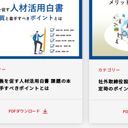
リー
カテゴリー
長を促す人材活用白書 課題の本
社外取締役
手すべきポイントとは
定時のポイ
PDFダウンロード
P