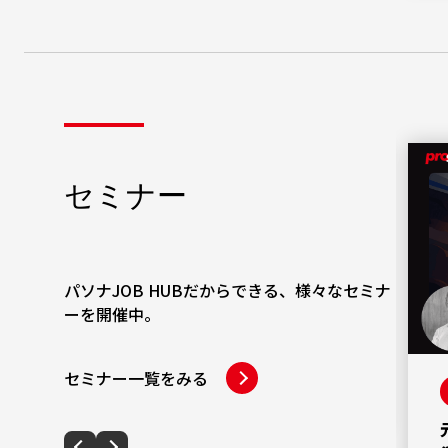
受付終了
セミナー
ジョブ型人事制度で実現する自律と共
助の組織－Microsoftの実践事例から
学ぶ仕組み作り
2026年7月28日（火）12時～13時
パソナJOB HUBだからできる、様々なセミナ
ーを開催中。
#人事
#人事制度
セミナー一覧をみる
エントリーする
詳細を見る