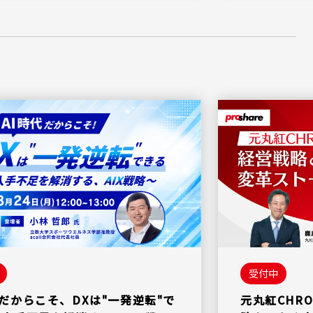
受付中
代だからこそ、DXは"一発逆転"で
元丸紅CHR