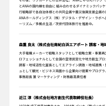
とANAの国内線を自由に 組み合わせるダイナミックパッケ
行戦略部で各自治体様との共同企画や震災復興支援企画の担
ANAホールディングス（株）デジタル・デザイン・ラボへ
ーリズム／多拠点生活／次世代団体旅行を推進中。
森重 良太（株式会社南紀白浜エアポート 誘客・地
大手電機メーカーで戦略スタッフとして戦略立案・事業再生
ロフェッショナルとして全国の空港民営化や地方創生プロジ
誘客・地域活性化室長としてエアライン誘致・地域連携・
ュとして観光・ビジネス両面から企業向け提案やプログラ
事務局長 兼 マーケティング・財務最高責任者
近江 淳（株式会社地方創生代表取締役社長）
1970年 埼玉県草加市生まれ。1994年 パソナ（現パ