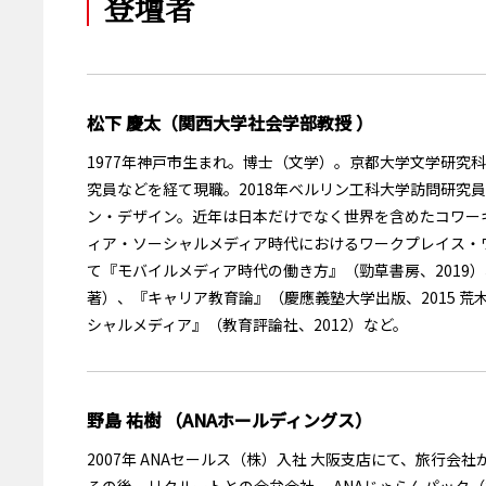
登壇者
松下 慶太（関西大学社会学部教授 ）
1977年神戸市生まれ。博士（文学）。京都大学文学研究
究員などを経て現職。2018年ベルリン工科大学訪問研究
ン・デザイン。近年は日本だけでなく世界を含めたコワー
ィア・ソーシャルメディア時代におけるワークプレイス・
て『モバイルメディア時代の働き方』（勁草書房、2019）
著）、『キャリア教育論』（慶應義塾大学出版、2015 
シャルメディア』（教育評論社、2012）など。
野島 祐樹 （ANAホールディングス）
2007年 ANAセールス（株）入社 大阪支店にて、旅行
その後、リクルートとの合弁会社、 ANAじゃらんパック