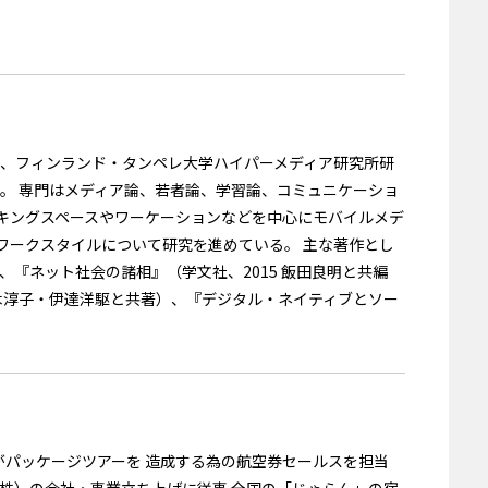
科、フィンランド・タンペレ大学ハイパーメディア研究所研
員。 専門はメディア論、若者論、学習論、コミュニケーショ
キングスペースやワーケーションなどを中心にモバイルメデ
ワークスタイルについて研究を進めている。 主な著作とし
、『ネット社会の諸相』（学文社、2015 飯田良明と共編
荒木淳子・伊達洋駆と共著）、『デジタル・ネイティブとソー
会社がパッケージツアーを 造成する為の航空券セールスを担当
（株）の会社・事業立ち上げに従事 全国の「じゃらん」の宿