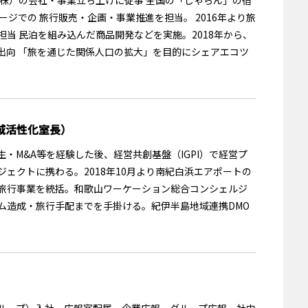
ージでの 旅行販売・企画・事業推進を担当。 2016年より旅
当 民泊を組み込んだ商品開発などを実施。2018年から、
出向 「旅を通じた関係人口の拡大」を目的にシェアエコツ
域活性化室長）
・M&A等を経験した後、経営共創基盤（IGPI）で経営プ
ェクトに携わる。2018年10月より南紀白浜エアポートの
旅行事業を統括。和歌山ワーケーション総合コンシェルジ
ム造成・旅行手配までを手掛ける。紀伊半島地域連携DMO
ソナグループ）入社、広報室配属。企業広報、グループ広報、社内