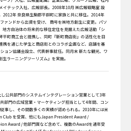
 メイテック入社、広報部長。2008年10月 ㈱広報戦略室 設
012年 奈良県生駒郡平群町に家族と共に移住。2014年
ルファンドから出資を受け、 商号を㈱地方創生に変更。パソ
、地方自治体の将来的な移住定住を見据えた広報活動「シ
川県琴平町商工会と提携し、同町『新町商店街』の活性化を目
連携を通じた学生と商店街とのコラボ企画など、店舗を基
ーション協議会設立、代表幹事就任。同月末 新たな観光、ワ
創生ラーニングツーリズム』を実施。
入社し公共部門のシステムインテグレーション営業として3年
公共部門の広域営業・マーケティング担当として4年間、コン
従事し、その間数多くの実績が認められる。2010年には米
m Club を受賞、他にもJapan President Award /
PE Champion Award / 他部門賞など含めて、複数のAwardを通年受