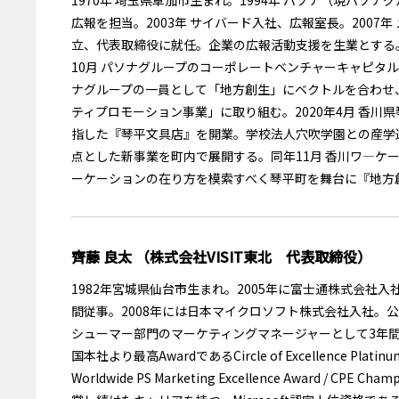
広報を担当。2003年 サイバード入社、広報室長。2007年
立、代表取締役に就任。企業の広報活動支援を生業とする。2
10月 パソナグループのコーポレートベンチャーキャピタ
ナグループの一員として「地方創生」にベクトルを合わせ
ティプロモーション事業」に取り組む。2020年4月 香
指した『琴平文具店』を開業。学校法人穴吹学園との産学
点とした新事業を町内で展開する。同年11月 香川ワ―ケ
ーケーションの在り方を模索すべく琴平町を舞台に『地方
齊藤 良太 （株式会社VISIT東北 代表取締役）
1982年宮城県仙台市生まれ。2005年に富士通株式会社
間従事。2008年には日本マイクロソフト株式会社入社。
シューマー部門のマーケティングマネージャーとして3年間
国本社より最高AwardであるCircle of Excellence Platinu
Worldwide PS Marketing Excellence Award / C