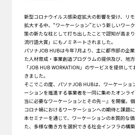
新型コロナウイルス感染症拡大の影響を受け、リモ
拡大する中、“ワーケーション”という新しいワー
策の新たな柱として打ち出したことで認知が高まり
流行語大賞」にもノミネートされました。
パソナ
JOB HUB
は今年
7
月より、主に都市部の企業
た人材育成・事業創造プログラムの提供及び、地方
「
JOB HUB WORKATION
」のサービスを提供して
きました。
そこでこの度、パソナ
JOB HUB
は、ワーケーショ
ーションを推進する事業者を一同に集めたオンライ
当に必要なワーケーションとその先－』を開催。個
コロナ禍におけるワーケーションへの期待と課題に
本セミナーを通じて、ワーケーションの本質的な価
た、多様な働き方を選択できる社会インフラの構築