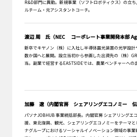
R&D部門に異動。新規事業（ソフトロボティクス）の立ち
ルチーム・元アシスタントコーチ。
渡辺 周 氏（NEC コーポレート事業開発本部 Agr
新卒でキヤノン（株）に入社し半導体露光装置の光学設計や
数か国へと展開。設立当初から参画した出資先の（株）G
当。副業で経営するEASTSIDEでは、農業ベンチャーへ
加藤 遼（内閣官房 シェアリングエコノミー 伝
パソナJOBHUB 事業統括部長。内閣官房 シェアリング
援、東北復興、観光、シェアリングエコノミーをテーマと
ナグループにおけるソーシャルイノベーション領域の事業