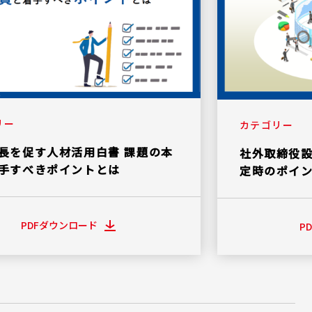
リー
カテゴリー
長を促す人材活用白書 課題の本
社外取締役
手すべきポイントとは
定時のポイ
PDFダウンロード
P