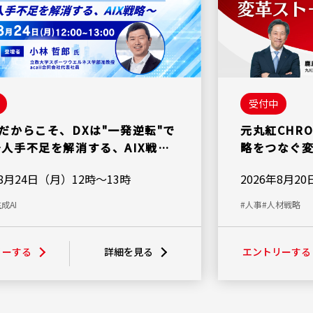
受付中
代だからこそ、DXは"一発逆転"で
元丸紅CHR
～人手不足を解消する、AIX戦略
略をつなぐ
年8月24日（月）12時～13時
2026年8月2
成AI
#人事
#人材戦略
リーする
詳細を見る
エントリーする