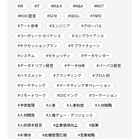
#IR
#IT
#M＆A
#M&A
#MOT
#ROIC経営
#SCM
#SDGs
#TNFD
#アート思考
#エンジニア
#グローバル
#コーポレートガバナンス
#コンプライアンス
#サクセッションプラン
#サプライチェーン
#システム
#セキュリティ
#データセンター
#データドリブン経営
#データ分析
#パーパス経営
#ハラスメント
#ブランディング
#プロ人材
#マーケティング
#マーケティングオペレーション
#リモートワーク
#ロビイング
#ワーケーション
#予実管理
#人事
#人事制度
#人材戦略
#人材開発
#人権デュー・デリジェンス
#人的資本経営
#企業価値向上
#副業
#半導体
#危機管理広報
#営業戦略