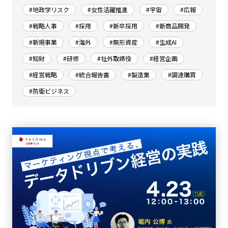
#地政学リスク
#女性活躍推進
#宇宙
#広報
#戦略人事
#採用
#新卒採用
#新商品開発
#新規事業
#海外
#無形資産
#生成AI
#知財
#研修
#社外取締役
#経営企画
#経営戦略
#統合報告書
#製造業
#調達購買
#防衛ビジネス