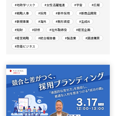
#地政学リスク
#女性活躍推進
#宇宙
#広報
#戦略人事
#採用
#新卒採用
#新商品開発
#新規事業
#海外
#無形資産
#生成AI
#知財
#研修
#社外取締役
#経営企画
#経営戦略
#統合報告書
#製造業
#調達購買
#防衛ビジネス