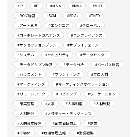
#IR
#IT
#M＆A
#M&A
#MOT
#ROIC経営
#SCM
#SDGs
#TNFD
#アート思考
#エンジニア
#グローバル
#コーポレートガバナンス
#コンプライアンス
#サクセッションプラン
#サプライチェーン
#システム
#セキュリティ
#データセンター
#データドリブン経営
#データ分析
#パーパス経営
#ハラスメント
#ブランディング
#プロ人材
#マーケティング
#マーケティングオペレーション
#リモートワーク
#ロビイング
#ワーケーション
#予実管理
#人事
#人事制度
#人材戦略
#人材開発
#人権デュー・デリジェンス
#人的資本経営
#企業価値向上
#副業
#半導体
#危機管理広報
#営業戦略