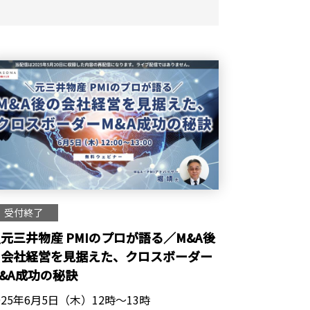
受付終了
元三井物産 PMIのプロが語る／M&A後
の会社経営を見据えた、クロスボーダー
&A成功の秘訣
025年6月5日（木）12時～13時