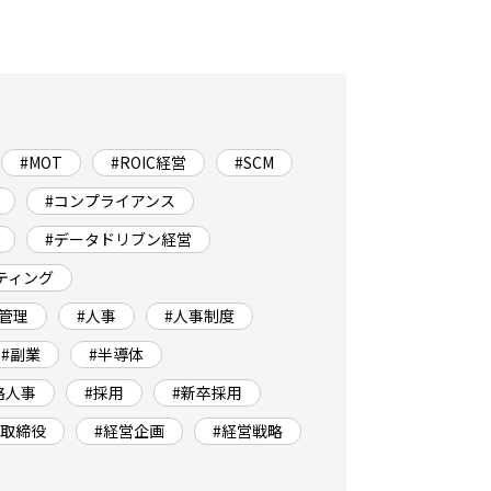
#MOT
#ROIC経営
#SCM
#コンプライアンス
#データドリブン経営
ティング
実管理
#人事
#人事制度
#副業
#半導体
略人事
#採用
#新卒採用
外取締役
#経営企画
#経営戦略