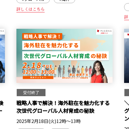
詳しくはこちら
詳
受付終了
後
戦略人事で解決！海外駐在を魅力化する
＼
ー
次世代グローバル人材育成の秘訣
2025年2月18日(火)12時～13時
2