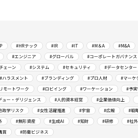
P
#HRテック
#IR
#IT
#M＆A
#M&A
#エンジニア
#グローバル
#コーポレートガバナンス
チェーン
#システム
#セキュリティ
#データセンター
#ハラスメント
#ブランディング
#プロ人材
#マーケ
#リモートワーク
#ロビイング
#ワーケーション
#予
デュー・デリジェンス
#人的資本経営
#企業価値向上
地政学リスク
#女性活躍推進
#宇宙
#広報
#戦
外
#無形資産
#生成AI
#知財
#研修
#社
購買
#防衛ビジネス