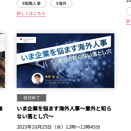
#戦略人事
#海外
詳しくはこちら
詳
受付終了
海
いま企業を悩ます海外人事～意外と知ら
ない落とし穴～
2023年10月25日（水）12時～12時45分