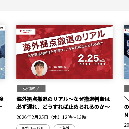
受付終了
後
海外拠点撤退のリアル～なぜ撤退判断は
＼
ー
必ず遅れ、どうすれば止められるのか～
M
2026年2月25日（水）12時～13時
2
#グローバル
#海外