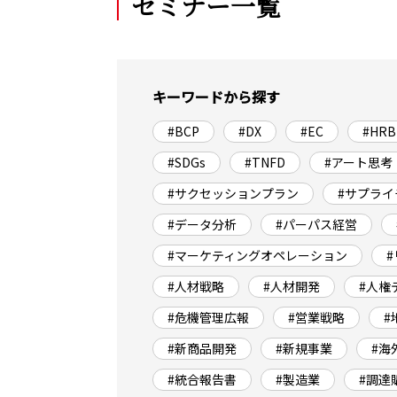
セミナー一覧
キーワードから探す
#BCP
#DX
#EC
#HRB
#SDGs
#TNFD
#アート思考
#サクセッションプラン
#サプライ
#データ分析
#パーパス経営
#マーケティングオペレーション
#人材戦略
#人材開発
#人権
#危機管理広報
#営業戦略
#
#新商品開発
#新規事業
#海
#統合報告書
#製造業
#調達