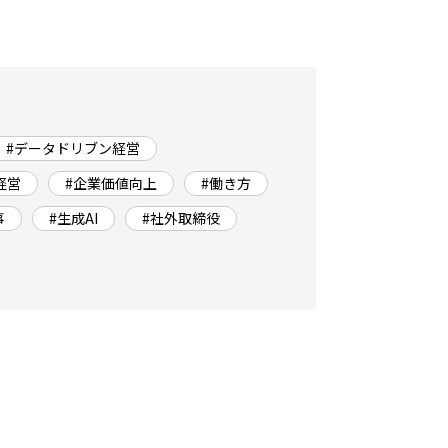
#データドリブン経営
経営
#企業価値向上
#働き方
事
#生成AI
#社外取締役