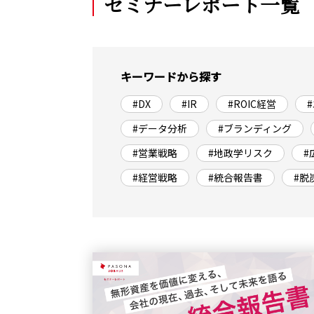
セミナーレポート一覧
キーワードから探す
#DX
#IR
#ROIC経営
#データ分析
#ブランディング
#営業戦略
#地政学リスク
#
#経営戦略
#統合報告書
#脱