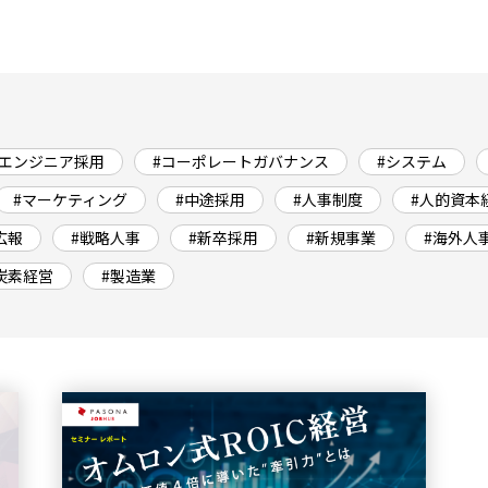
#エンジニア採用
#コーポレートガバナンス
#システム
#マーケティング
#中途採用
#人事制度
#人的資本
広報
#戦略人事
#新卒採用
#新規事業
#海外人
炭素経営
#製造業