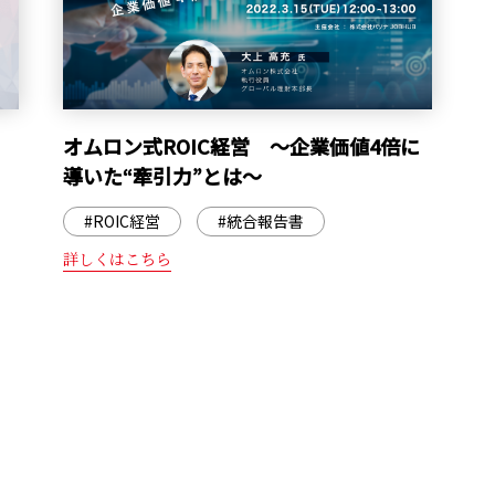
、
オムロン式ROIC経営 ～企業価値4倍に
導いた“牽引力”とは～
#ROIC経営
#統合報告書
詳しくはこちら