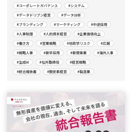
#コーポレートガバナンス
#システム
#データドリブン経営
#データ分析
#ブランディング
#マーケティング
#中途採用
#人事制度
#人的資本経営
#企業価値向上
#働き方
#営業戦略
#地政学リスク
#広報
#戦略人事
#新卒採用
#新規事業
#海外人事
#生成AI
#社外取締役
#経営戦略
#統合報告書
#脱炭素経営
#製造業