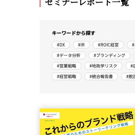
セミナーレポート一覧
キーワードから探す
#DX
#IR
#ROIC経営
#データ分析
#ブランディング
#営業戦略
#地政学リスク
#
#経営戦略
#統合報告書
#脱