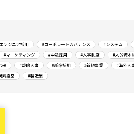
#エンジニア採用
#コーポレートガバナンス
#システム
#マーケティング
#中途採用
#人事制度
#人的資本
広報
#戦略人事
#新卒採用
#新規事業
#海外人
炭素経営
#製造業