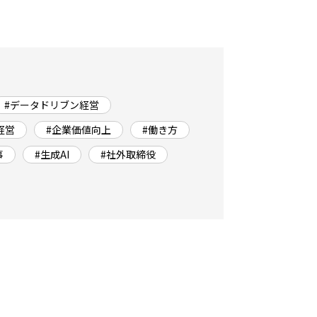
#データドリブン経営
経営
#企業価値向上
#働き方
事
#生成AI
#社外取締役