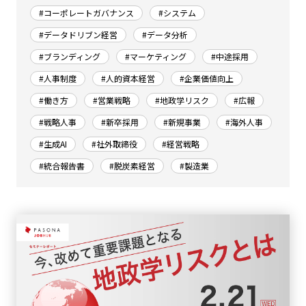
#コーポレートガバナンス
#システム
#データドリブン経営
#データ分析
#ブランディング
#マーケティング
#中途採用
#人事制度
#人的資本経営
#企業価値向上
#働き方
#営業戦略
#地政学リスク
#広報
#戦略人事
#新卒採用
#新規事業
#海外人事
#生成AI
#社外取締役
#経営戦略
#統合報告書
#脱炭素経営
#製造業