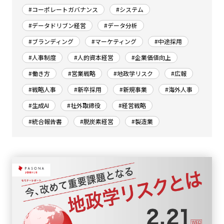
#コーポレートガバナンス
#システム
#データドリブン経営
#データ分析
#ブランディング
#マーケティング
#中途採用
#人事制度
#人的資本経営
#企業価値向上
#働き方
#営業戦略
#地政学リスク
#広報
#戦略人事
#新卒採用
#新規事業
#海外人事
#生成AI
#社外取締役
#経営戦略
#統合報告書
#脱炭素経営
#製造業