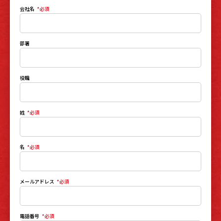
会社名
*
部署
役職
姓
*
名
*
メールアドレス
*
電話番号
*